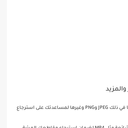
المزيد
يدعم استعادة مختلف صيغ الصور بما في ذلك JPEG وPNG وغيرها لمساعدتك على استرجاع